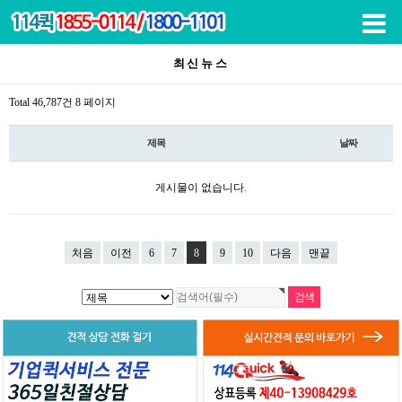
목록
최신뉴스
Total 46,787건
8 페이지
제목
날짜
게시물이 없습니다.
처음
이전
6
7
8
9
10
다음
맨끝