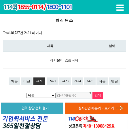
목록
최신뉴스
Total 46,787건
2421 페이지
제목
날짜
게시물이 없습니다.
처음
이전
2421
2422
2423
2424
2425
다음
맨끝