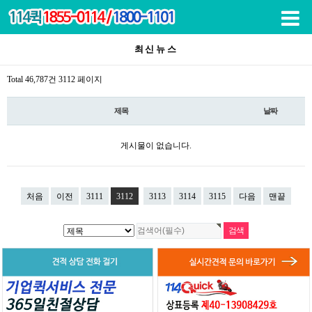
목록
최신뉴스
Total 46,787건
3112 페이지
제목
날짜
게시물이 없습니다.
처음
이전
3111
3112
3113
3114
3115
다음
맨끝