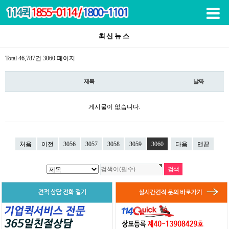
목록
최신뉴스
Total 46,787건
3060 페이지
제목
날짜
게시물이 없습니다.
처음
이전
3056
3057
3058
3059
3060
다음
맨끝