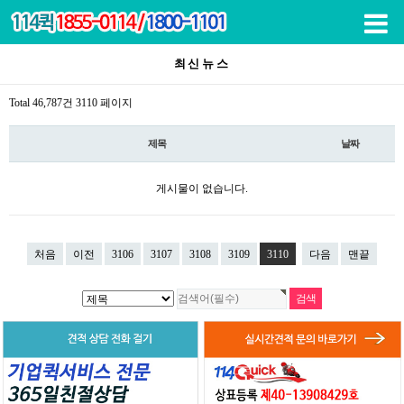
목록
최신뉴스
Total 46,787건
3110 페이지
제목
날짜
게시물이 없습니다.
처음
이전
3106
3107
3108
3109
3110
다음
맨끝