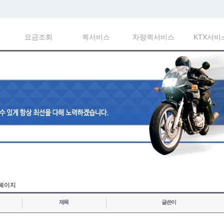
요금조회
퀵서비스
차량퀵서비스
KTX서비
 페이지
제목
글쓴이