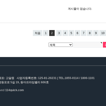
게시물이 없습니다.
처음
1
2
3
4
5
6
7
8
9
10
대표: 고달원
사업자등록번호: 125-81-20231 | TEL.1855-0114 / 1800-1101
등포로 5길 19, 동아프라임밸리 606호
erved
114quick.com