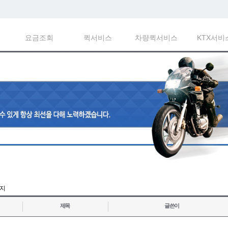
요금조회
퀵서비스
차량퀵서비스
KTX서비
이지
제목
글쓴이