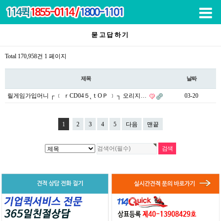
목록
묻고답하기
Total 170,958건
1 페이지
제목
날짜
릴게임가입머니 ┌ ﹝ ｒCD04５˛ｔOＰ ﹞ ┐ 오리지…
03-20
1
2
3
4
5
다음
맨끝