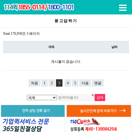
목록
묻고답하기
Total 170,958건
3 페이지
제목
날짜
게시물이 없습니다.
처음
1
2
3
4
5
다음
맨끝