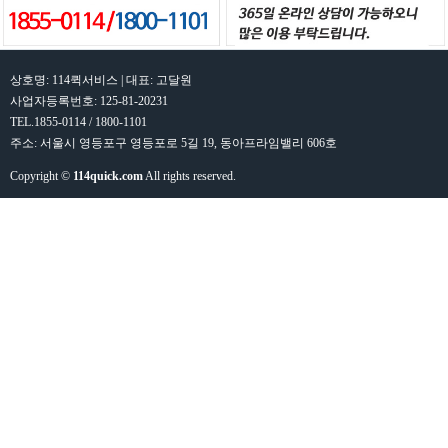
상호명: 114퀵서비스 | 대표: 고달원
사업자등록번호: 125-81-20231
TEL.1855-0114 / 1800-1101
주소: 서울시 영등포구 영등포로 5길 19, 동아프라임밸리 606호
Copyright ©
114quick.com
All rights reserved.