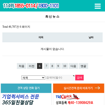
목록
최신뉴스
Total 46,787건
6 페이지
제목
날짜
게시물이 없습니다.
처음
이전
6
7
8
9
10
다음
맨끝