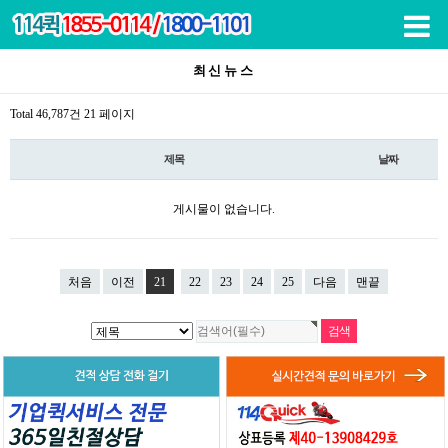
목록
최신뉴스
Total 46,787건
21 페이지
제목
날짜
게시물이 없습니다.
처음
이전
21
22
23
24
25
다음
맨끝