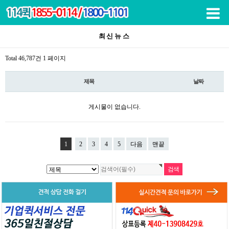
목록
최신뉴스
Total 46,787건
1 페이지
제목
날짜
게시물이 없습니다.
1
2
3
4
5
다음
맨끝