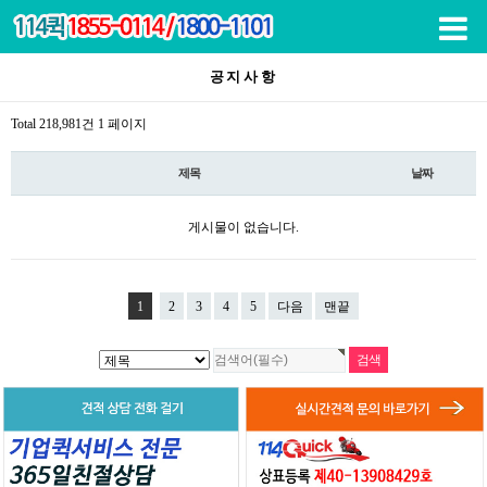
목록
공지사항
Total 218,981건
1 페이지
제목
날짜
게시물이 없습니다.
1
2
3
4
5
다음
맨끝