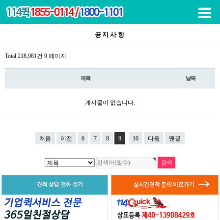
목록
공지사항
Total 218,981건
9 페이지
제목
날짜
게시물이 없습니다.
처음
이전
6
7
8
9
10
다음
맨끝